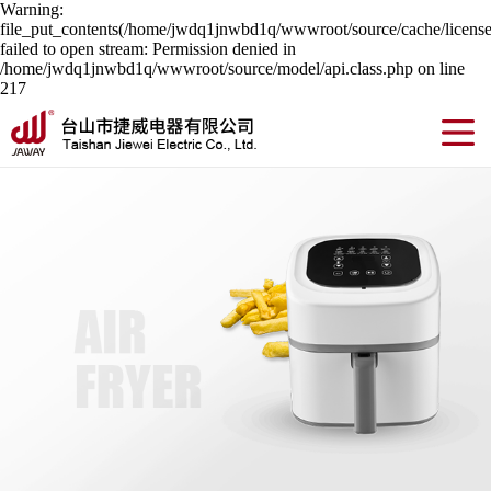
Warning:
file_put_contents(/home/jwdq1jnwbd1q/wwwroot/source/cache/license
failed to open stream: Permission denied in
/home/jwdq1jnwbd1q/wwwroot/source/model/api.class.php on line
217