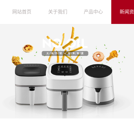
che.php): failed to open stream: Permission denied in /home/jwdq1jnwbd1q/wwwro
网站首页
关于我们
产品中心
新闻