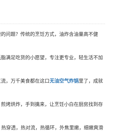
康的问题？传统的烹饪方式，油炸含油量高不健
低脂满足吃货的小愿望，专注更专业，轻生活不加
直流，万千美食都在这口
无油空气炸锅
里了，成就
，煎烤烘炸，手到擒来，让烹饪小白在厨房找到存
炸，热穿透，热对流，热循环，外焦里嫩，细嫩爽滑