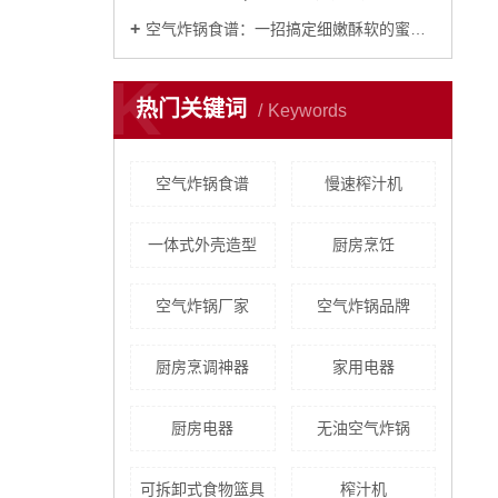
空气炸锅食谱：一招搞定细嫩酥软的蜜汁烤排骨！
K
热门关键词
Keywords
空气炸锅食谱
慢速榨汁机
一体式外壳造型
厨房烹饪
空气炸锅厂家
空气炸锅品牌
厨房烹调神器
家用电器
厨房电器
无油空气炸锅
可拆卸式食物篮具
榨汁机