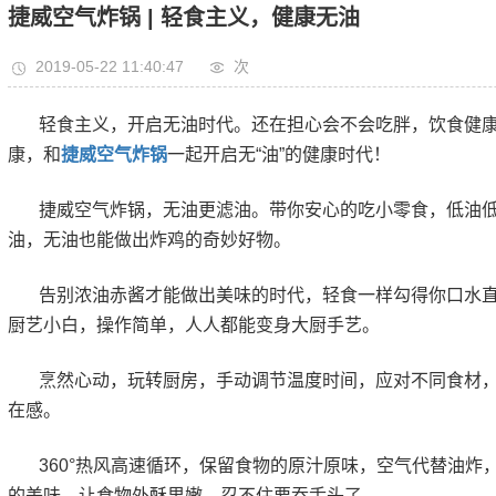
捷威空气炸锅 | 轻食主义，健康无油
2019-05-22 11:40:47
次
轻食主义，开启无油时代。还在担心会不会吃胖，饮食健
康，和
捷威空气炸锅
一起开启无“油”的健康时代！
捷威空气炸锅，无油更滤油。带你安心的吃小零食，低油
油，无油也能做出炸鸡的奇妙好物。
告别浓油赤酱才能做出美味的时代，轻食一样勾得你口水
厨艺小白，操作简单，人人都能变身大厨手艺。
烹然心动，玩转厨房，手动调节温度时间，应对不同食材
在感。
360°热风高速循环，保留食物的原汁原味，空气代替油
的美味，让食物外酥里嫩，忍不住要吞舌头了。