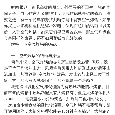
时间紧迫、追求高效的朋友。外面买的不卫生、烤箱时
间太长、自己炸东西又懒得守，空气炸锅就
是你的省心、高
效之选，有一个简单的办法判断你需不需要空气炸锅：如果
你买过豆浆机料理机这些小家电，你现在还用的话就可以考
虑．入手空气炸锅：如果它们早已闲置数年，那空气炸锅也
会是同样的命运．还不如用花钱点几好吃的，
解答一下空气炸锅的Q&A
一、空气炸锅的结构与原理
简单来说，空气炸锅的结构原理就是发热管+风扇，发
热管位于炸篮的上方，风扇将热风带入炸篮形
成360°循环热
流加热，从而达到“空气炸”的效果。发热管与出风口位于炸
篮上方，那么有人就会问了：那不就是一个烤箱？
我觉得可以把空气炸锅理解为有热风功能的小烤箱。目
前市售的烤箱中热风功能只有大烤箱有，但是
大烤箱体积大
（30L+），需要至少20分钟预热，加热时间也相对较长，
一次加热少量食材的话比较浪费。空气炸锅不需要预热，随
开随用随停，大部分料理都能在15分钟左右搞定（大烤箱连