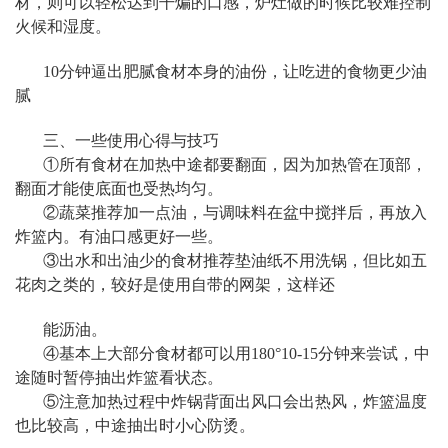
材，则可以轻松达到干煸的口感，炉灶做的时候比较难控制
火候和湿度。
10分钟逼出肥腻食材本身的油份，让吃进的食物更少油
腻
三、一些使用心得与技巧
①所有食材在加热中途都要翻面，因为加热管在顶部，
翻面才能使底面也受热均匀。
②蔬菜推荐加一点油，与调味料在盆中搅拌后，再放入
炸篮内。有油口感更好一些。
③出水和出油少的食材推荐垫油纸不用洗锅，但比如五
花肉之类的，较好是使用自带的网架，这样还
能沥油。
④基本上大部分食材都可以用180°10-15分钟来尝试，中
途随时暂停抽出炸篮看状态。
⑤注意加热过程中炸锅背面出风口会出热风，炸篮温度
也比较高，中途抽出时小心防烫。