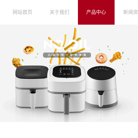
che.php): failed to open stream: Permission denied in /home/jwdq1jnwbd1q/wwwro
网站首页
关于我们
产品中心
新闻