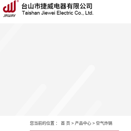
Warning: file_put_contents(/home/jwdq1jnwbd1q/wwwroot/source/cache/license_ca
您当前的位置 ：
首 页
>
产品中心
>
空气炸锅