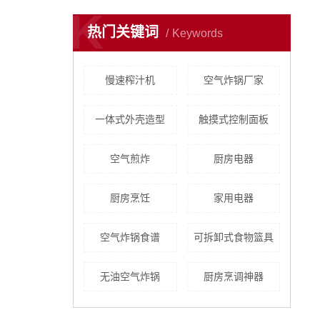
K
热门关键词
Keywords
慢速榨汁机
空气炸锅厂家
一体式外壳造型
触摸式控制面板
空气煎炸
厨房电器
厨房烹饪
家用电器
空气炸锅食谱
可拆卸式食物篮具
无油空气炸锅
厨房烹调神器